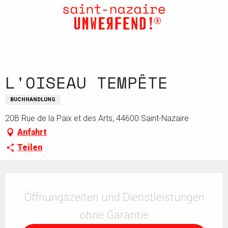
Aller
au
contenu
principal
L'OISEAU TEMPÊTE
BUCHHANDLUNG
20B Rue de la Paix et des Arts, 44600 Saint-Nazaire
Anfahrt
Teilen
Öffnungszeiten & Kontaktdaten
Öffnungszeiten und Dienstleistungen
ohne Garantie