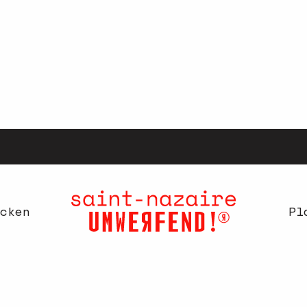
cken
Pl