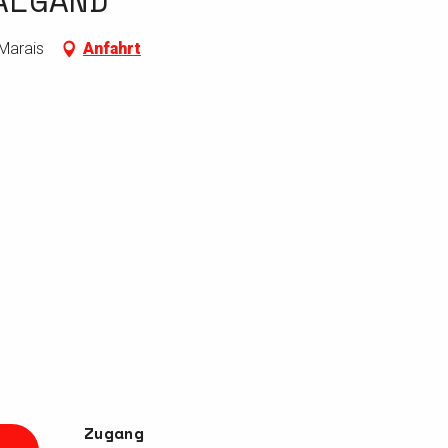
ALGAND
Marais
Anfahrt
Zugang
Zugang