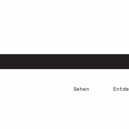
Aller
au
contenu
principal
Sehen
Entde