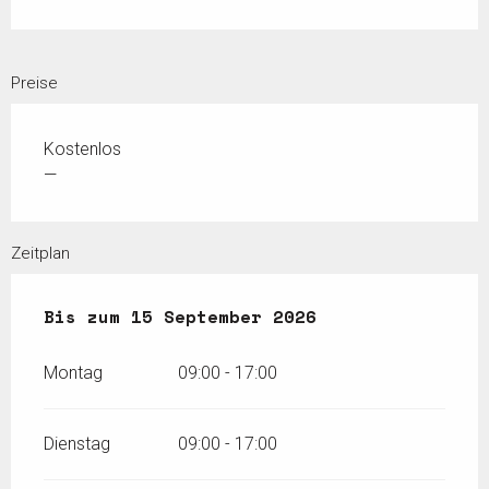
Preise
Kostenlos
—
Zeitplan
vom
Bis zum
1 Juni 2026
15 September 2026
bis zum
15 September 202
Montag
09:00 - 17:00
Dienstag
09:00 - 17:00