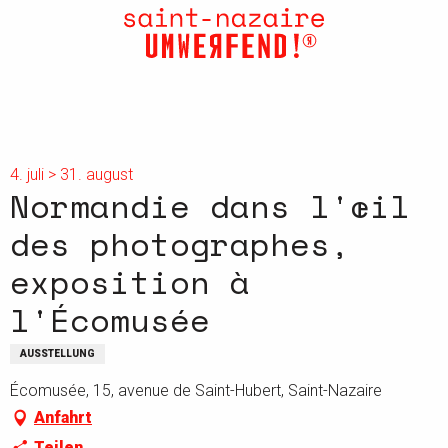
Aller
au
contenu
principal
4. juli > 31. august
Normandie dans l'œil
des photographes,
exposition à
l'Écomusée
AUSSTELLUNG
Écomusée, 15, avenue de Saint-Hubert, Saint-Nazaire
Anfahrt
Teilen