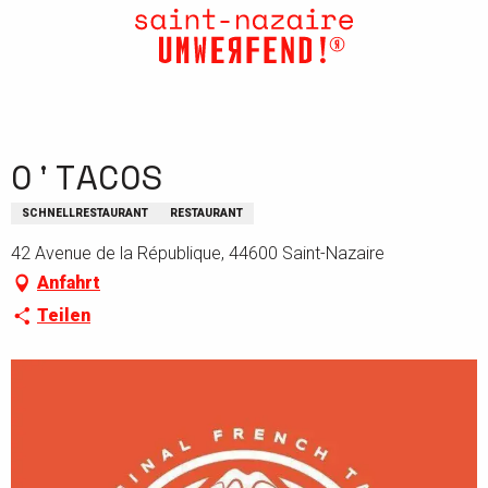
Aller
au
contenu
principal
O'TACOS
SCHNELLRESTAURANT
RESTAURANT
42 Avenue de la République, 44600 Saint-Nazaire
Anfahrt
Teilen