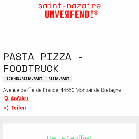
Aller
au
contenu
principal
PASTA PIZZA -
FOODTRUCK
SCHNELLRESTAURANT
RESTAURANT
Avenue de l'Île-de-France, 44550 Montoir-de-Bretagne
Anfahrt
Teilen
Öffnungszeiten & Kontaktdaten
Heute Geöffnet