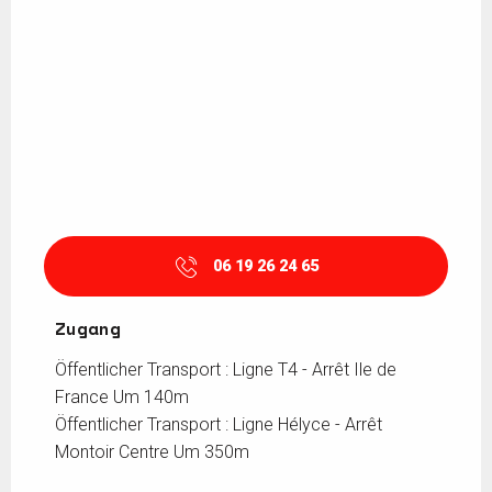
06 19 26 24 65
Zugang
Zugang
Öffentlicher Transport : Ligne T4 - Arrêt Ile de
France Um 140m
Öffentlicher Transport : Ligne Hélyce - Arrêt
Montoir Centre Um 350m