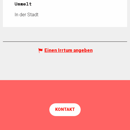
Umwelt
Umwelt
In der Stadt
Einen Irrtum angeben
KONTAKT