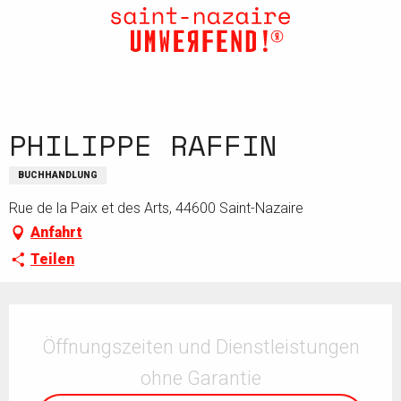
Aller
au
contenu
principal
PHILIPPE RAFFIN
BUCHHANDLUNG
Rue de la Paix et des Arts, 44600 Saint-Nazaire
Anfahrt
Teilen
Öffnungszeiten & Kontaktdaten
Öffnungszeiten und Dienstleistungen
ohne Garantie