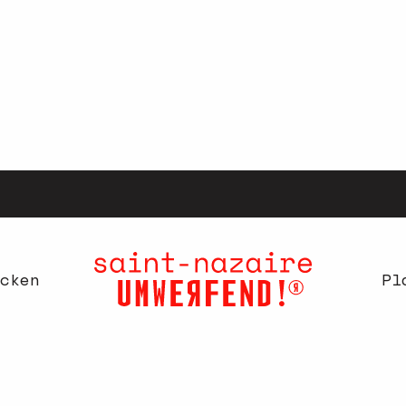
cken
Pl