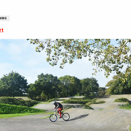
NING
rt