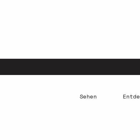
Aller
au
contenu
principal
Sehen
Entde