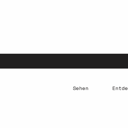
Aller
au
contenu
principal
Sehen
Entde