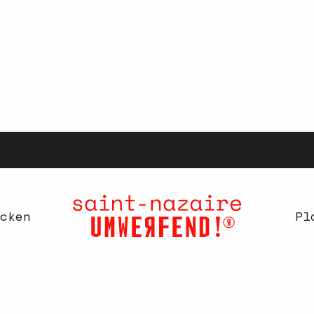
cken
Pl