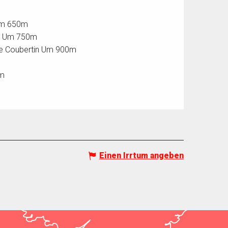
 Um 650m
aud Um 750m
ance Coubertin Um 900m
0m
Einen Irrtum angeben