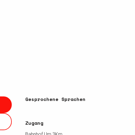
Gesprochene Sprachen
Gesprochene Sprachen
Zugang
Zugang
Bahnhof Um 3Km