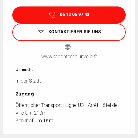
06 12 05 97 43
KONTAKTIEREN SIE UNS
www.racontemoiunvelo.fr
Umwelt
Umwelt
In der Stadt
Zugang
Zugang
Öffentlicher Transport : Ligne U3 - Arrêt Hôtel de
Ville Um 210m
Bahnhof Um 1Km