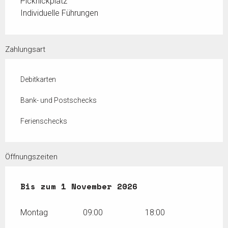
Picknickplatz
Individuelle Führungen
Zahlungsart
Debitkarten
Bank- und Postschecks
Ferienschecks
Öffnungszeiten
vom
Bis zum
18 April 2026
1 November 2026
bis zum
1 November 202
Montag
09:00
18:00