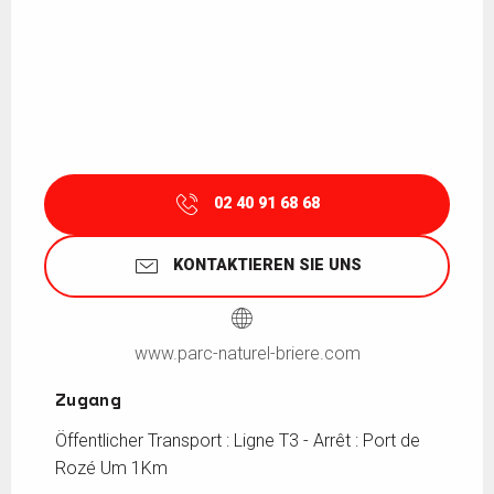
02 40 91 68 68
KONTAKTIEREN SIE UNS
www.parc-naturel-briere.com
Zugang
Zugang
Öffentlicher Transport : Ligne T3 - Arrêt : Port de
Rozé Um 1Km