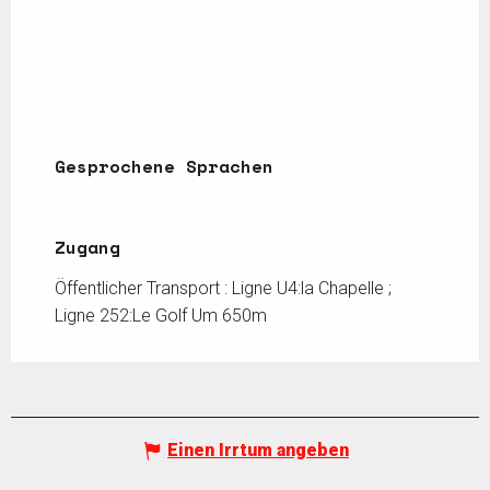
Gesprochene Sprachen
Gesprochene Sprachen
Zugang
Zugang
Öffentlicher Transport : Ligne U4:la Chapelle ;
Ligne 252:Le Golf Um 650m
Einen Irrtum angeben