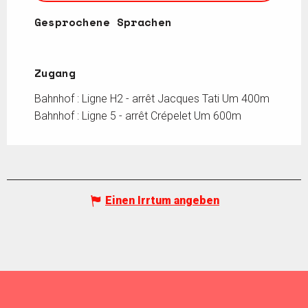
Gesprochene Sprachen
Gesprochene Sprachen
Zugang
Zugang
Bahnhof : Ligne H2 - arrêt Jacques Tati Um 400m
Bahnhof : Ligne 5 - arrêt Crépelet Um 600m
Einen Irrtum angeben