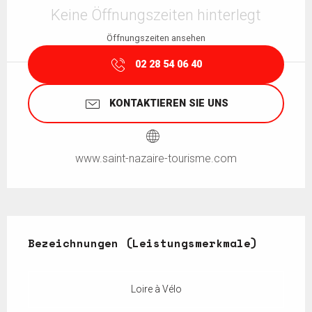
Keine Öffnungszeiten hinterlegt
Öffnungszeiten ansehen
02 28 54 06 40
KONTAKTIEREN SIE UNS
www.saint-nazaire-tourisme.com
Leistungensmöglichkeiten
Bezeichnungen (Leistungsmerkmale)
Bezeichnungen (Leistungsmerkmale)
Loire à Vélo