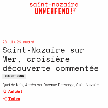
Aller
au
contenu
principal
28. juli > 26. august
Saint-Nazaire sur
Mer, croisière
découverte commentée
BESICHTIGUNG
Quai de Kribi, Accès par l'avenue Demange, Saint-Nazaire
Anfahrt
Teilen