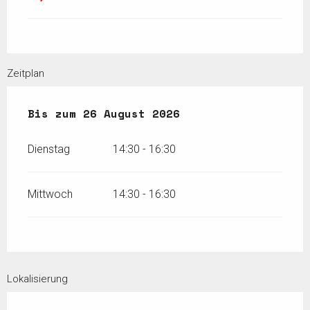
Zeitplan
vom
Bis zum
28 Juli 2026
26 August 2026
bis zum
26 August 2026
Dienstag
14:30 - 16:30
Mittwoch
14:30 - 16:30
Lokalisierung