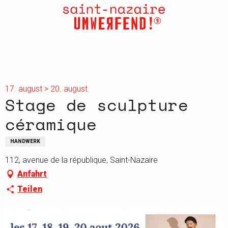
Aller
au
contenu
principal
17. august > 20. august
Stage de sculpture
céramique
HANDWERK
112, avenue de la république, Saint-Nazaire
Anfahrt
Teilen