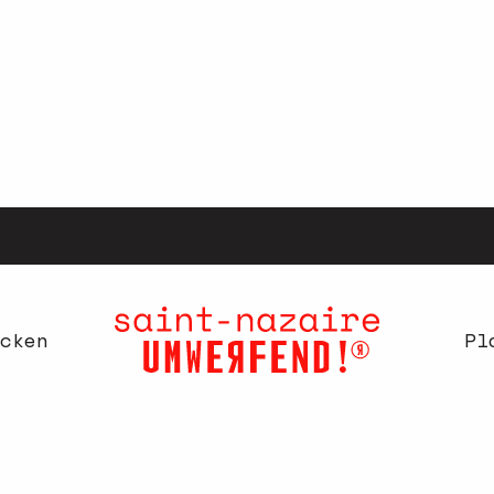
cken
Pl