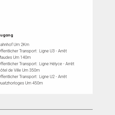
Zugang
Zugang
ahnhof Um 2Km
ffentlicher Transport : Ligne U3 - Arrêt
Maudes Um 140m
ffentlicher Transport : Ligne Hélyce - Arrêt
ôtel de Ville Um 350m
ffentlicher Transport : Ligne U2 - Arrêt
uatzhorloges Um 450m