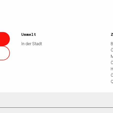
Umwelt
Umwelt
In der Stadt
B
Ö
Ö
H
Ö
Q