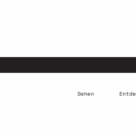
Aller
au
contenu
principal
Sehen
Entde