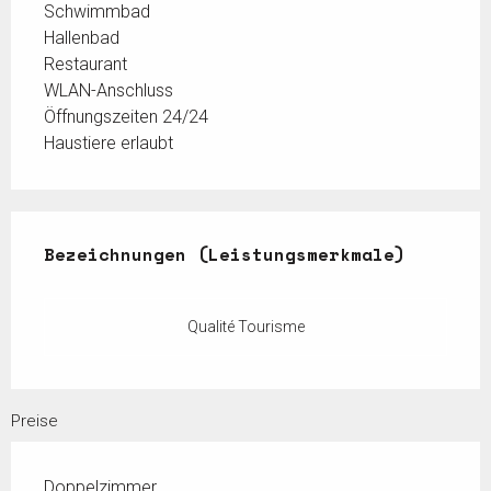
Schwimmbad
Hallenbad
Restaurant
WLAN-Anschluss
Öffnungszeiten 24/24
Haustiere erlaubt
Leistungensmöglichkeiten
Bezeichnungen (Leistungsmerkmale)
Bezeichnungen (Leistungsmerkmale)
Qualité Tourisme
Preise
Doppelzimmer