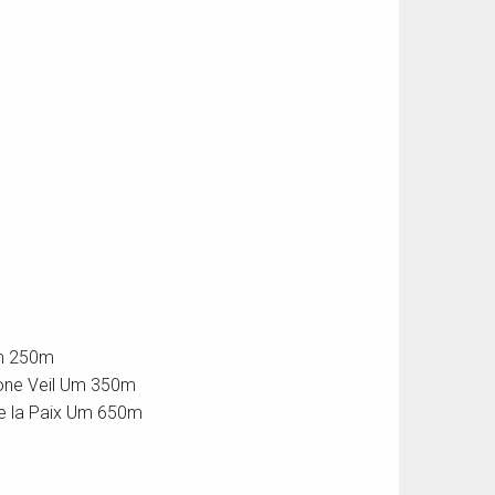
Um 250m
imone Veil Um 350m
 de la Paix Um 650m