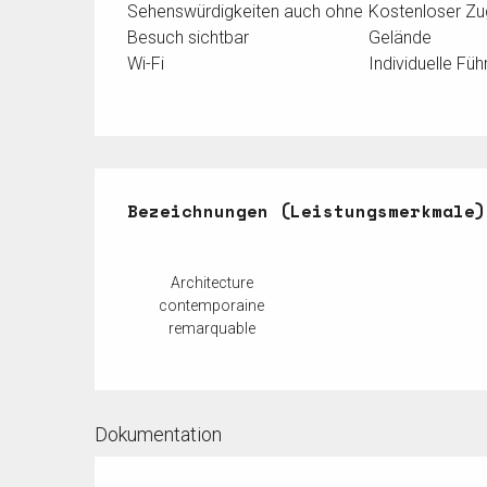
Sehenswürdigkeiten auch ohne
Kostenloser Z
Besuch sichtbar
Gelände
Wi-Fi
Individuelle Fü
Leistungensmöglichkeiten
Bezeichnungen (Leistungsmerkmale)
Bezeichnungen (Leistungsmerkmale)
Architecture
contemporaine
remarquable
Dokumentation