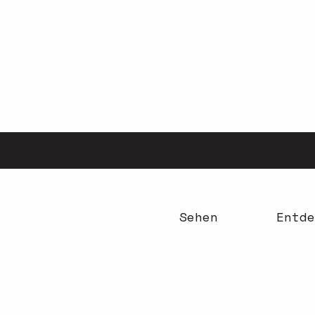
Aller
au
contenu
principal
Sehen
Entde