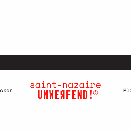
cken
Pl