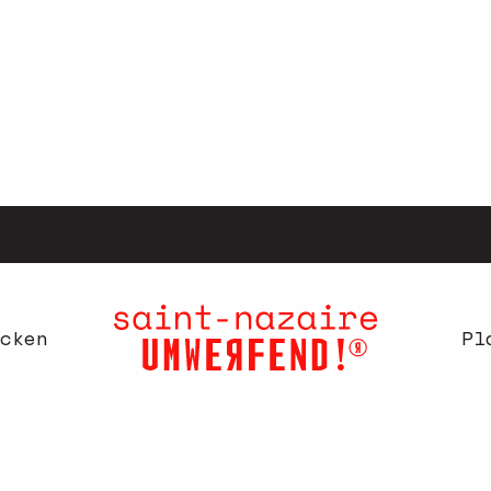
cken
Pl