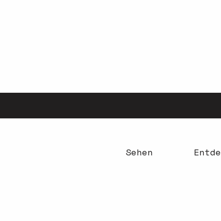
Aller
au
contenu
principal
Sehen
Entde