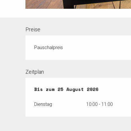
Preise
Pauschalpreis
Zeitplan
vom
Bis zum
21 Juli 2026
25 August 2026
bis zum
25 Augus
Dienstag
10:00 - 11:00