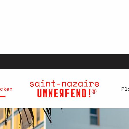
cken
Pl