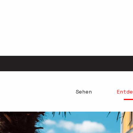
Aller
au
contenu
principal
Sehen
Entde