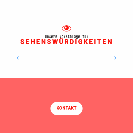
Unsere Vorschläge für
SEHENSWÜRDIGKEITEN
Airbus Atlantic
Den Flugzeugbauern zusehen
ALLES ÜBER DIE BESICHTIGUNG
KONTAKT