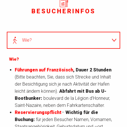
BESUCHERINFOS
Wie?
Wieviel?
Wie?
Führungen auf Französisch
, Dauer 2 Stunden
Kalender
(Bitte beachten, Sie, dass sich Strecke und Inhalt
der Besichtigung sich je nach Aktivität der Hafen
Wo?
leicht ändern können).
Abfahrt mit Bus ab U-
Bootbunker:
boulevard de la Légion d’Honneur,
Saint-Nazaire, neben dem Fahrkartenschalter.
Barrierefreiheit
Reservierungspflicht
–
Wichtig für die
Buchung:
für jeden Besucher Namen, Vornamen,
Staatsangehörigkeit, Geburtsdatum und –ort