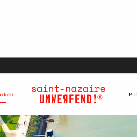
cken
Pl