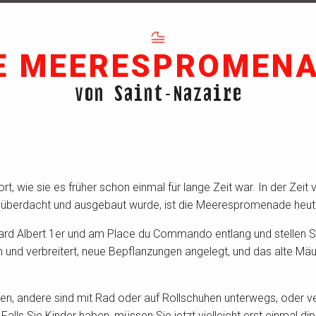
E MEERESPROMEN
von Saint-Nazaire
rt, wie sie es früher schon einmal für lange Zeit war. In der Ze
u überdacht und ausgebaut wurde, ist die Meerespromenade heute 
rd Albert 1er und am Place du Commando entlang und stellen Sie
und verbreitert, neue Bepflanzungen angelegt, und das alte Mä
hen, andere sind mit Rad oder auf Rollschuhen unterwegs, oder v
alls Sie Kinder haben, müssen Sie jetzt vielleicht erst einmal di